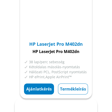
HP LaserJet Pro M402dn
HP LaserJet Pro M402dn
38 lap/perc sebesség
Kétoldalas másolás-nyomtatás
Hálózati PCL, PostScript nyomtatás
HP ePrint,Apple AirPrint™
Ajánlatkérés
Termékleírás