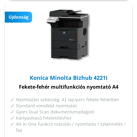
Újdonság
Konica Minolta Bizhub 4221i
Fekete-fehér multifunkciós nyomtató A4
Nyomtatási sebesség: 42 lap/perc fekete-fehérben
Standard vonalkód nyomtatás
Gyors Dual Scan dokumentumadagoló
Kártyaolvasó hitelesítéshez
All-In-One funkció másolás / nyomtatás / szkennelés /
fax