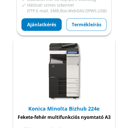
Hálózati színes szkenner
(FTP,E-mail, SMB,Box,WebDAV,DPWS,USB)
Ajánlatkérés
Termékleírás
Konica Minolta Bizhub 224e
Fekete-fehér multifunkciós nyomtató A3