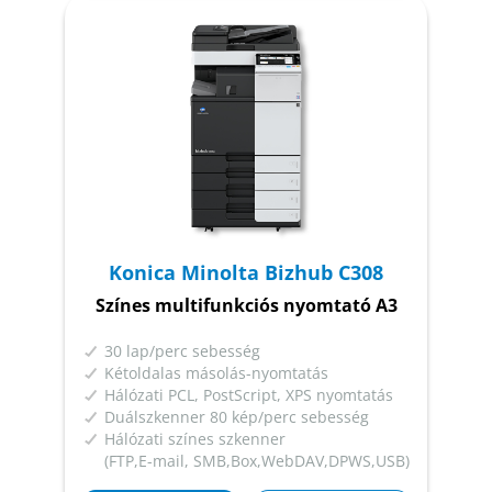
Konica Minolta Bizhub C308
Színes multifunkciós nyomtató A3
30 lap/perc sebesség
Kétoldalas másolás-nyomtatás
Hálózati PCL, PostScript, XPS nyomtatás
Duálszkenner 80 kép/perc sebesség
Hálózati színes szkenner
(FTP,E-mail, SMB,Box,WebDAV,DPWS,USB)