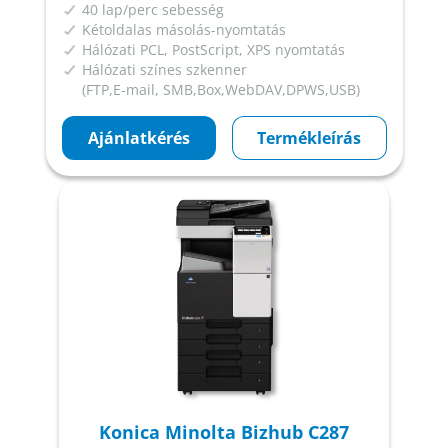
40 lap/perc sebesség
Kétoldalas másolás-nyomtatás
Hálózati PCL, PostScript, XPS nyomtatás
Hálózati színes szkenner
(FTP,E-mail, SMB,Box,WebDAV,DPWS,USB)
Ajánlatkérés
Termékleírás
Konica Minolta Bizhub C287