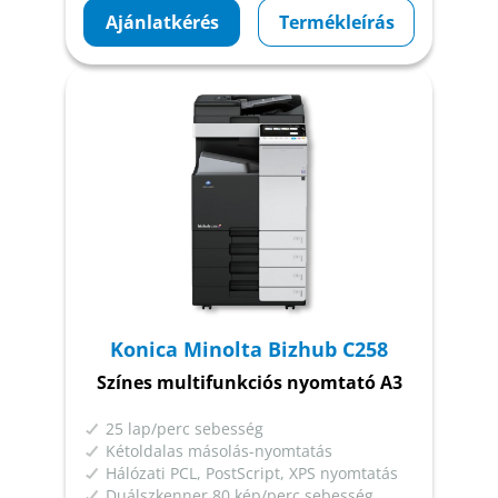
Ajánlatkérés
Termékleírás
Konica Minolta Bizhub C258
Színes multifunkciós nyomtató A3
25 lap/perc sebesség
Kétoldalas másolás-nyomtatás
Hálózati PCL, PostScript, XPS nyomtatás
Duálszkenner 80 kép/perc sebesség