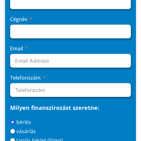
Cégnév
Email
Telefonszám
Milyen finanszírozást szeretne:
bérlés
vásárlás
tartós bérlet (lízing)