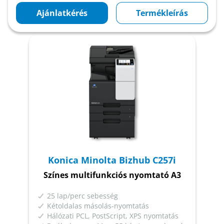
Ajánlatkérés
Termékleírás
Konica Minolta Bizhub C257i
Színes multifunkciós nyomtató A3
25 lap/perc sebesség
Kétoldalas másolás-nyomtatás
Hálózati PCL, PostScript, XPS nyomtatás