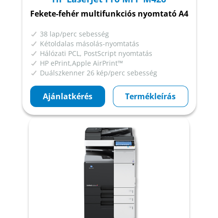
Fekete-fehér multifunkciós nyomtató A4
38 lap/perc sebesség
Kétoldalas másolás-nyomtatás
Hálózati PCL, PostScript nyomtatás
HP ePrint,Apple AirPrint™
Duálszkenner 26 kép/perc sebesség
Ajánlatkérés
Termékleírás