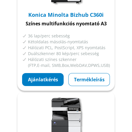
Konica Minolta Bizhub C360i
Színes multifunkciós nyomtató A3
36 lap/perc sebesség
Kétoldalas másolás-nyomtatás
Hálózati PCL, PostScript, XPS nyomtatás
Duálszkenner 80 kép/perc sebesség
Hálózati színes szkenner
(FTP,E-mail, SMB,Box,WebDAV,DPWS,USB)
Ajánlatkérés
Termékleírás