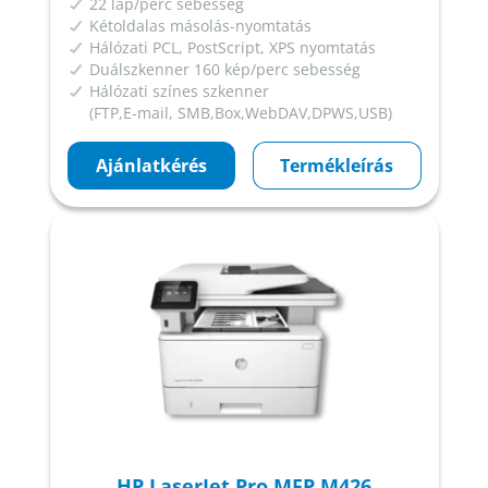
22 lap/perc sebesség
Kétoldalas másolás-nyomtatás
Hálózati PCL, PostScript, XPS nyomtatás
Duálszkenner 160 kép/perc sebesség
Hálózati színes szkenner
(FTP,E-mail, SMB,Box,WebDAV,DPWS,USB)
Ajánlatkérés
Termékleírás
HP LaserJet Pro MFP M426