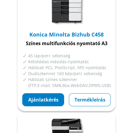
Konica Minolta Bizhub C458
Színes multifunkciós nyomtató A3
45 lap/perc sebesség
Kétoldalas másolás-nyomtatás
Hálózati PCL, PostScript, XPS nyomtatás
Duálszkenner 160 kép/perc sebesség
Hálózati színes szkenner
(FTP,E-mail, SMB,Box,WebDAV,DPWS,USB)
Ajánlatkérés
Termékleírás