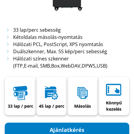
33 lap/perc sebesség
Kétoldalas másolás-nyomtatás
Hálózati PCL, PostScript, XPS nyomtatás
Duálszkenner, Max. 55 kép/perc sebesség
Hálózati színes szkenner
(FTP,E-mail, SMB,Box,WebDAV,DPWS,USB)
Könnyű
33 lap / perc
45 lap / perc
Másolás
kezelés
Ajánlatkérés