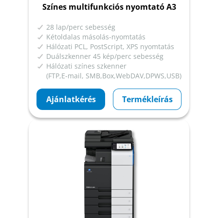
Színes multifunkciós nyomtató A3
28 lap/perc sebesség
Kétoldalas másolás-nyomtatás
Hálózati PCL, PostScript, XPS nyomtatás
Duálszkenner 45 kép/perc sebesség
Hálózati színes szkenner
(FTP,E-mail, SMB,Box,WebDAV,DPWS,USB)
Ajánlatkérés
Termékleírás