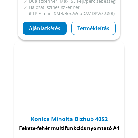
Duálszkenner, Max. 55 kép/perc sebesség
Hálózati színes szkenner
(FTP,E-mail, SMB,Box,WebDAV,DPWS,USB)
Ajánlatkérés
Termékleírás
Konica Minolta Bizhub 4052
Fekete-fehér multifunkciós nyomtató A4