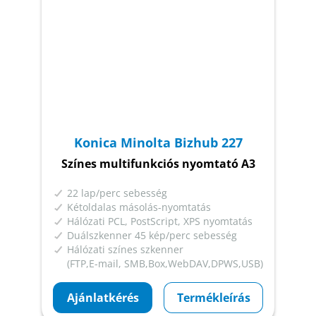
Konica Minolta Bizhub 227
Színes multifunkciós nyomtató A3
22 lap/perc sebesség
Kétoldalas másolás-nyomtatás
Hálózati PCL, PostScript, XPS nyomtatás
Duálszkenner 45 kép/perc sebesség
Hálózati színes szkenner
(FTP,E-mail, SMB,Box,WebDAV,DPWS,USB)
Ajánlatkérés
Termékleírás