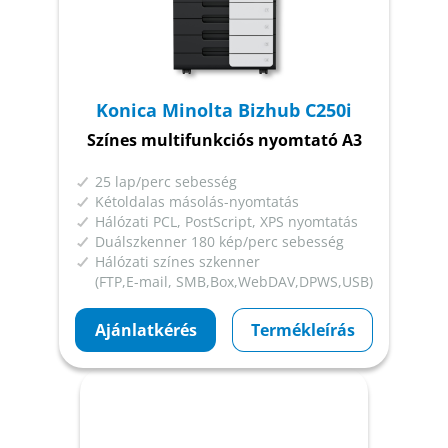
Konica Minolta Bizhub C250i
Színes multifunkciós nyomtató A3
25 lap/perc sebesség
Kétoldalas másolás-nyomtatás
Hálózati PCL, PostScript, XPS nyomtatás
Duálszkenner 180 kép/perc sebesség
Hálózati színes szkenner
(FTP,E-mail, SMB,Box,WebDAV,DPWS,USB)
Ajánlatkérés
Termékleírás