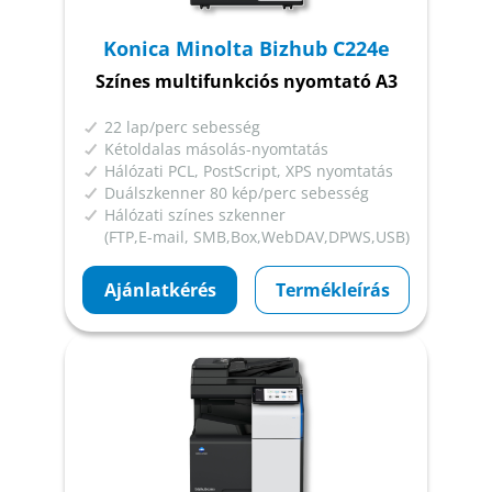
Konica Minolta Bizhub C224e
Színes multifunkciós nyomtató A3
22 lap/perc sebesség
Kétoldalas másolás-nyomtatás
Hálózati PCL, PostScript, XPS nyomtatás
Duálszkenner 80 kép/perc sebesség
Hálózati színes szkenner
(FTP,E-mail, SMB,Box,WebDAV,DPWS,USB)
Ajánlatkérés
Termékleírás