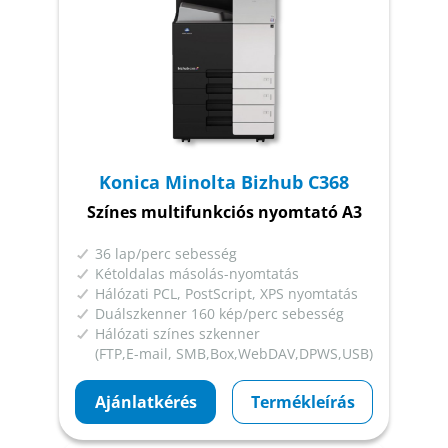
Konica Minolta Bizhub C368
Színes multifunkciós nyomtató A3
36 lap/perc sebesség
Kétoldalas másolás-nyomtatás
Hálózati PCL, PostScript, XPS nyomtatás
Duálszkenner 160 kép/perc sebesség
Hálózati színes szkenner
(FTP,E-mail, SMB,Box,WebDAV,DPWS,USB)
Ajánlatkérés
Termékleírás