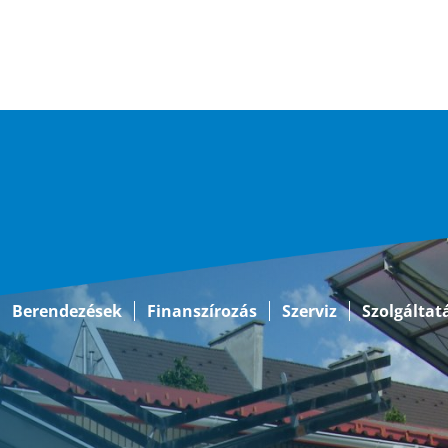
Berendezések
Finanszírozás
Szerviz
Szolgáltat