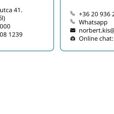
utca 41.
+36 20 936 
l)
Whatsapp
0000
norbert.kis
208 1239
Online chat