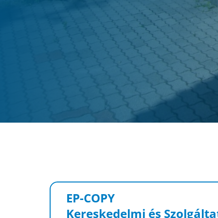
EP-COPY
Kereskedelmi és Szolgáltat