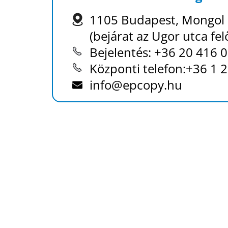
1105 Budapest, Mongol 
(bejárat az Ugor utca felő
Bejelentés:
+36 20 416 
Központi telefon:
+36 1 
info@epcopy.hu