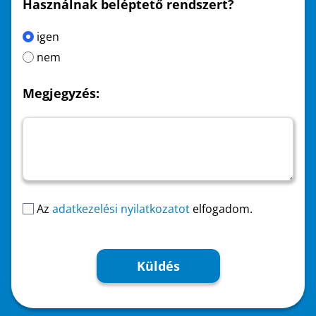
Használnak beléptető rendszert?
igen
nem
Megjegyzés:
Az
adatkezelési nyilatkozatot
elfogadom.
Küldés