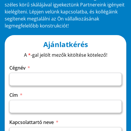
széles körű skálájával igyekeztünk Partnereink igényeit
kielégíteni. Lépjen velünk kapcsolatba, és kollégáink
segítenek megtalálni az Ön vállalkozásának
legmegfelelőbb konstrukciót!
Ajánlatkérés
A
*
-gal jelölt mezők kitöltése kötelező!
Cégnév
Cím
Kapcsolattartó neve