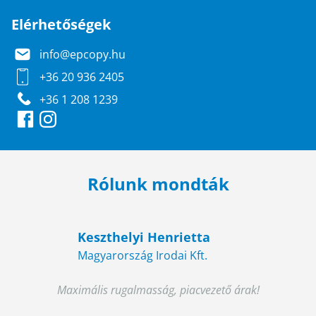
Elérhetőségek
info@epcopy.hu
+36 20 936 2405
+36 1 208 1239
Rólunk mondták
Keszthelyi Henrietta
Magyarország Irodai Kft.
Maximális rugalmasság, piacvezető árak!