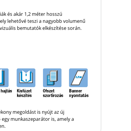
diák és akár 1,2 méter hosszú
amely lehetővé teszi a nagyobb volumenű
izuális bemutatók elkészítése során.
ony megoldást is nyújt az új
ő egy munkaszeparátor is, amely a
en.