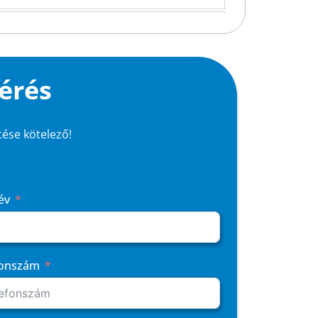
érés
ltése kötelező!
év
fonszám