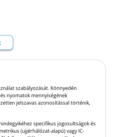
k
asználat szabályozását. Könnyedén
tok és nyomatok mennyiségének
etten jelszavas azonosítással történik,
 mindegyikéhez specifikus jogosultságok és
trikus (ujjérhálózat-alapú) vagy IC-