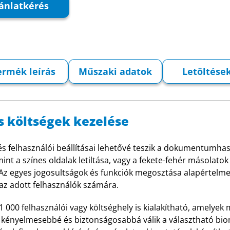
ánlatkérés
ermék leírás
Műszaki adatok
Letöltése
s költségek kezelése
i és felhasználói beállításai lehetővé teszik a dokumentumh
int a színes oldalak letiltása, vagy a fekete-fehér másola
 Az egyes jogosultságok és funkciók megosztása alapértelmez
t az adott felhasználók számára.
 000 felhasználói vagy költséghely is kialakítható, amelyek
 kényelmesebbé és biztonságosabbá válik a választható biome