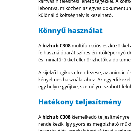
kártyás hitelesítési lehetőségekkel. A köl
lebontva, miközben az egyes dokumentumok
különálló költséghely is kezelhető.
Könnyű használat
A
bizhub C308
multifunkciós eszközökkel
felhasználóbarát színes érintőképernyő dö
és miniatűrökkel ellenőrizhetők a dokume
A kijelző logikus elrendezése, az animációs
kényelmes használatához. Az egyedi kezel
egy helyre gyűjtve, személyre szabott fel
Hatékony teljesítmény
A
bizhub C308
kiemelkedő teljesítményre 
rendelkezik, így gyors és megbízható műk