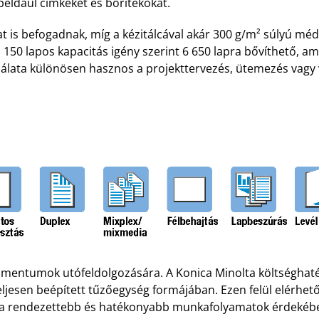
például címkéket és borítékokat.
at is befogadnak, míg a kézitálcával akár 300 g/m² súlyú mé
 150 lapos kapacitás igény szerint 6 650 lapra bővíthető, 
lata különösen hasznos a projekttervezés, ütemezés vagy v
mentumok utófeldolgozására. A Konica Minolta költséghaték
ljesen beépített tűzőegység formájában. Ezen felül elérhet
ő a rendezettebb és hatékonyabb munkafolyamatok érdekéb