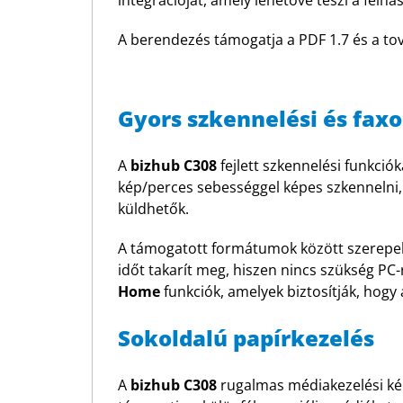
integrációját, amely lehetővé teszi a fel
A berendezés támogatja a PDF 1.7 és a to
Gyors szkennelési és faxo
A
bizhub C308
fejlett szkennelési funkció
kép/perces sebességgel képes szkennelni,
küldhetők.
A támogatott formátumok között szerepel 
időt takarít meg, hiszen nincs szükség PC
Home
funkciók, amelyek biztosítják, hogy 
Sokoldalú papírkezelés
A
bizhub C308
rugalmas médiakezelési kép