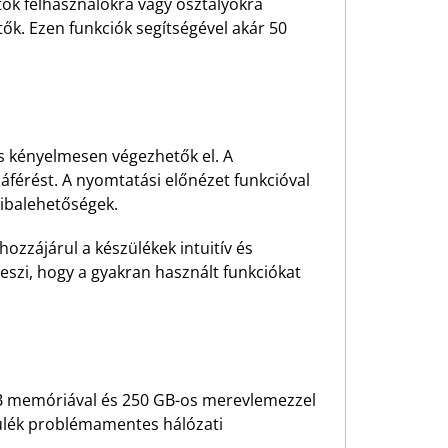
etők felhasználókra vagy osztályokra
k. Ezen funkciók segítségével akár 50
 kényelmesen végezhetők el. A
áférést. A nyomtatási előnézet funkcióval
hibalehetőségek.
hozzájárul a készülékek intuitív és
eszi, hogy a gyakran használt funkciókat
 GB memóriával és 250 GB-os merevlemezzel
zülék problémamentes hálózati