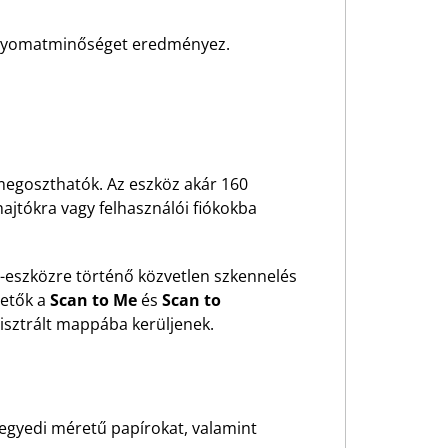
ló nyomatminőséget eredményez.
 megoszthatók. Az eszköz akár 160
ajtókra vagy felhasználói fiókokba
-eszközre történő közvetlen szkennelés
hetők a
Scan to Me
és
Scan to
gisztrált mappába kerüljenek.
egyedi méretű papírokat, valamint