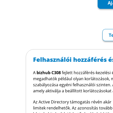
Aj
T
Felhasználói hozzáférés é
A
bizhub C308
fejlett hozzáférés-kezelés
megadhatók például olyan korlátozások, m
szabályozása egyéni felhasználói szinten.
amely aktiválja a beállított korlátozásoka
Az Active Directory támogatás révén akár 1
limitek rendelhetők. Az azonosítás tovább