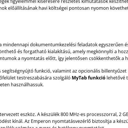
tségek figyelemmel kísérésére részletes kimutatások készíth
 előállításának havi költségei pontosan nyomon követhető
 a mindennapi dokumentumkezelési feladatok egyszerűen és
nthető és forgatható kialakítású, amely megkönnyíti a hozz
ntumok a nyomtatás előtt, így jelentősen csökkenthetők a 
 segítségnyújtó funkció, valamint az opcionális billentyűzet 
őfelület testreszabására szolgáló
MyTab funkció
lehetővé t
ületen használhassuk.
tervezett eszköz. A készülék 800 MHz-es processzorral, 2
ödést kínál. Az Emperon nyomtatásvezérlő biztosítja a kés