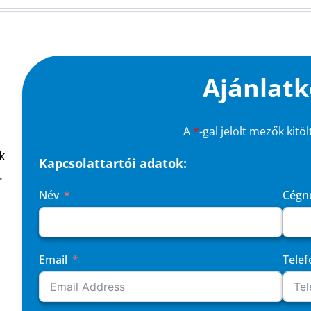
Ajánlatk
A
*
-gal jelölt mezők kitö
k
Kapcsolattartói adatok:
.
Név
Cégn
Email
Tele