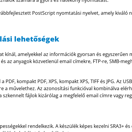
használók számára a gyors és hatékony nyomtatást.
vábbfejlesztett PostScript nyomtatási nyelvet, amely kivá
lási lehetőségek
kat kínál, amelyekkel az információk gyorsan és egyszerűen
 és az anyagok közvetlenül email címekre, FTP-re, SMB-megh
a PDF, kompakt PDF, XPS, kompakt XPS, TIFF és JPG. Az USB
-re a művelethez. Az azonosítási funkcióval kombinálva elér
a szkennelt fájlok kizárólag a megfelelő email címre vagy re
ességekkel rendelkezik. A készülék képes kezelni SRA3+ és 