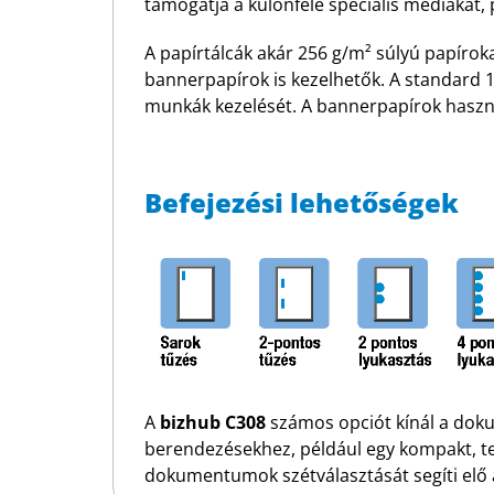
támogatja a különféle speciális médiákat, 
A papírtálcák akár 256 g/m² súlyú papírok
bannerpapírok is kezelhetők. A standard 1
munkák kezelését. A bannerpapírok haszná
Befejezési lehetőségek
A
bizhub C308
számos opciót kínál a doku
berendezésekhez, például egy kompakt, te
dokumentumok szétválasztását segíti el