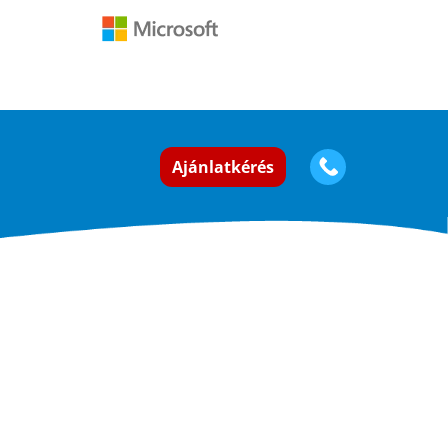
Ajánlatkérés
ások
Kapcsolat