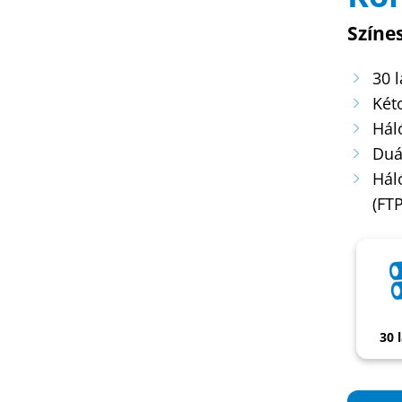
Színe
30 
Két
Hál
Duá
Hál
(FT
30 