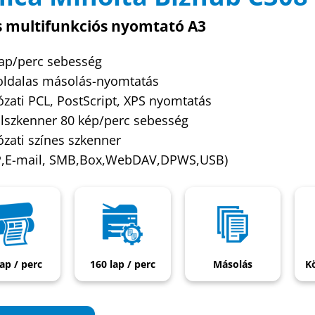
s multifunkciós nyomtató A3
lap/perc sebesség
oldalas másolás-nyomtatás
ózati PCL, PostScript, XPS nyomtatás
lszkenner 80 kép/perc sebesség
ózati színes szkenner
P,E-mail, SMB,Box,WebDAV,DPWS,USB)
lap / perc
160 lap / perc
Másolás
K