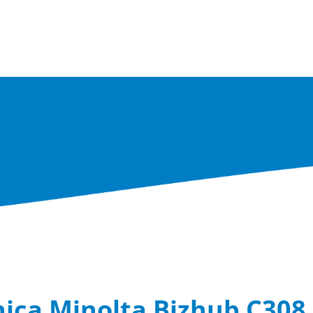
Berendezések
Finanszírozás
Szerviz
Szolgáltat
ica Minolta Bizhub C308