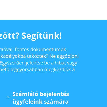
ött? Segítünk!
taóval, fontos dokumentumok
i akadályokba ütköztek? Ne aggódjon!
Egyszerűen jelentse be a hibát vagy
 lehető leggyorsabban megkezdjük a
Számláló bejelentés
ügyfeleink számára