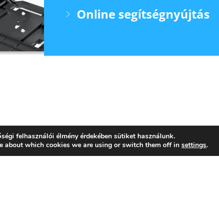
Online segítségnyújtás
ségi felhasználói élmény érdekében sütiket használunk.
Rólunk
Akció
e about which cookies we are using or switch them off in
settings
.
Finanszírozás
Fénym
Szolgáltatások
Irodatechnikai berendezések
Kapcsolat
Adatkezelési tájékoztató