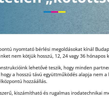
zpontú nyomtató bérlési megoldásokat kínál Budap
inket nem kötjük hosszú, 12, 24 vagy 36 hónapos 
onstrukcióink lehetővé teszik, hogy minden partne
k, hogy a hosszú távú együttműködés alapja nem 
félközpontú hozzáállás.
zerű, kiszámítható és rugalmas irodatechnikai meg