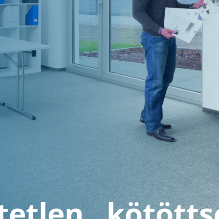
tetlen „kötötts