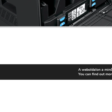
A weboldalon a minő
You can find out mor
EP-Copy
Kereskedelmi és Szolgáltató Kft.
1105 Budapest, Mongol utca. 41.
(bejárat az Ugor utca felől)