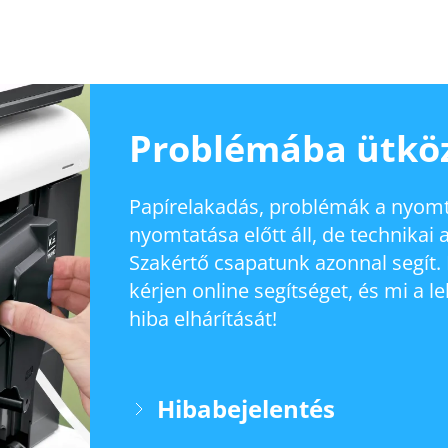
Problémába ütköz
Papírelakadás, problémák a nyom
nyomtatása előtt áll, de technika
Szakértő csapatunk azonnal segít. 
kérjen online segítséget, és mi a
hiba elhárítását!
Hibabejelentés