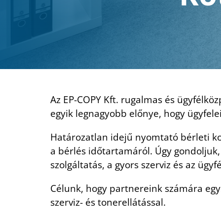
Az EP-COPY Kft. rugalmas és ügyfélkö
egyik legnagyobb előnye, hogy ügyfele
Határozatlan idejű nyomtató bérleti k
a bérlés időtartamáról. Úgy gondolju
szolgáltatás, a gyors szerviz és az ügy
Célunk, hogy partnereink számára egys
szerviz- és tonerellátással.