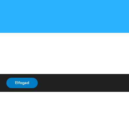
Elfogad
ásolók
Elérhetőségek
info@epcopy.hu
+36 20 936 2405
+36 1 208 1239