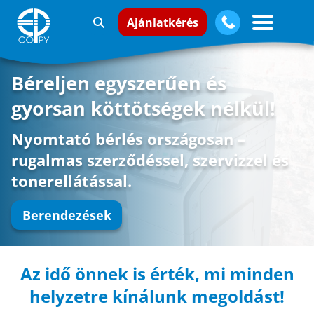
Ajánlatkérés
Béreljen egyszerűen és
gyorsan köttötségek nélkül!
Nyomtató bérlés országosan –
rugalmas szerződéssel, szervizzel és
tonerellátással.
Berendezések
Az idő önnek is érték, mi minden
helyzetre kínálunk megoldást!