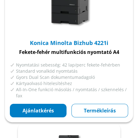
Konica Minolta Bizhub 4221i
Fekete-fehér multifunkciós nyomtató A4
Nyomtatási sebesség: 42 lap/perc fekete-fehérben
Standard vonalkód nyomtatás
Gyors Dual Scan dokumentumadagoló
Kártyaolvasó hitelesítéshez
All-In-One funkció másolás / nyomtatás / szkennelés /
fax
Ajánlatkérés
Termékleírás