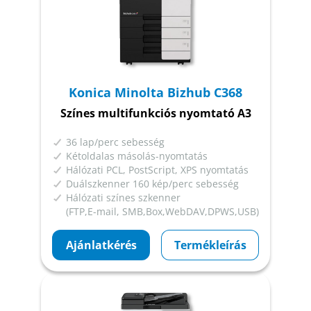
Konica Minolta Bizhub C368
Színes multifunkciós nyomtató A3
36 lap/perc sebesség
Kétoldalas másolás-nyomtatás
Hálózati PCL, PostScript, XPS nyomtatás
Duálszkenner 160 kép/perc sebesség
Hálózati színes szkenner
(FTP,E-mail, SMB,Box,WebDAV,DPWS,USB)
Ajánlatkérés
Termékleírás