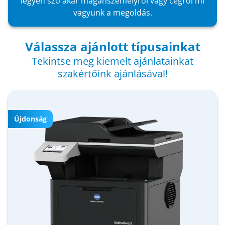
legyen szó akár magánszemélyről vagy cégről mi
vagyunk a megoldás.
Válassza ajánlott típusainkat
Tekintse meg kiemelt ajánlatainkat
szakértőink ajánlásával!
Újdonság