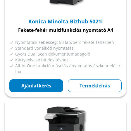
Konica Minolta Bizhub 5021i
Fekete-fehér multifunkciós nyomtató A4
Nyomtatási sebesség: 50 lap/perc fekete-fehérben
Standard vonalkód nyomtatás
Gyors Dual Scan dokumentumadagoló
Kártyaolvasó hitelesítéshez
All-In-One funkció másolás / nyomtatás / szkennelés /
fax
Ajánlatkérés
Termékleírás