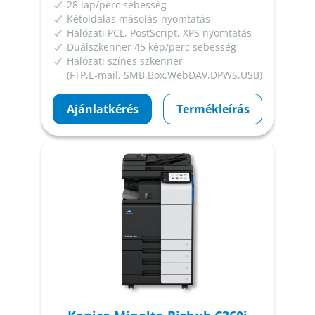
28 lap/perc sebesség
Kétoldalas másolás-nyomtatás
Hálózati PCL, PostScript, XPS nyomtatás
Duálszkenner 45 kép/perc sebesség
Hálózati színes szkenner
(FTP,E-mail, SMB,Box,WebDAV,DPWS,USB)
Ajánlatkérés
Termékleírás