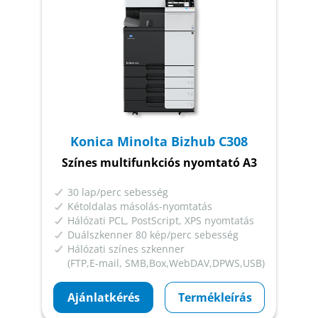
Konica Minolta Bizhub C308
Színes multifunkciós nyomtató A3
30 lap/perc sebesség
Kétoldalas másolás-nyomtatás
Hálózati PCL, PostScript, XPS nyomtatás
Duálszkenner 80 kép/perc sebesség
Hálózati színes szkenner
(FTP,E-mail, SMB,Box,WebDAV,DPWS,USB)
Ajánlatkérés
Termékleírás