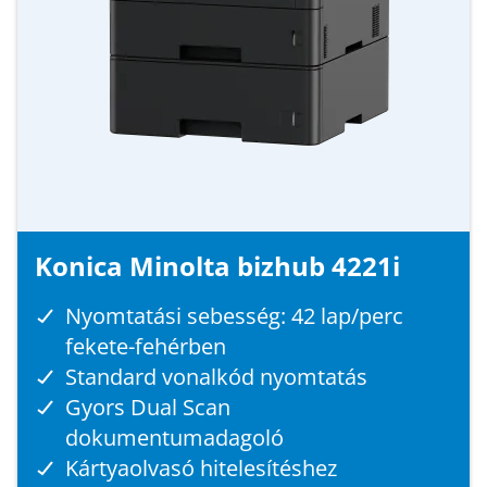
Konica Minolta bizhub 4221i
Nyomtatási sebesség: 42 lap/perc
fekete-fehérben
Standard vonalkód nyomtatás
Gyors Dual Scan
dokumentumadagoló
Kártyaolvasó hitelesítéshez