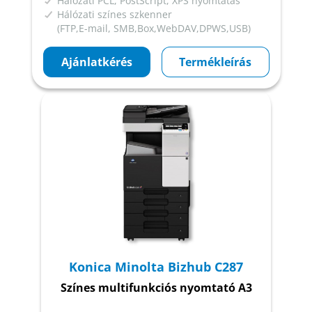
Hálózati PCL, PostScript, XPS nyomtatás
Hálózati színes szkenner
(FTP,E-mail, SMB,Box,WebDAV,DPWS,USB)
Ajánlatkérés
Termékleírás
Konica Minolta Bizhub C287
Színes multifunkciós nyomtató A3