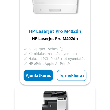
HP LaserJet Pro M402dn
HP LaserJet Pro M402dn
38 lap/perc sebesség
Kétoldalas másolás-nyomtatás
Hálózati PCL, PostScript nyomtatás
HP ePrint,Apple AirPrint™
Ajánlatkérés
Termékleírás