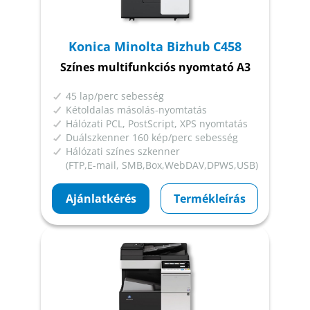
Konica Minolta Bizhub C458
Színes multifunkciós nyomtató A3
45 lap/perc sebesség
Kétoldalas másolás-nyomtatás
Hálózati PCL, PostScript, XPS nyomtatás
Duálszkenner 160 kép/perc sebesség
Hálózati színes szkenner
(FTP,E-mail, SMB,Box,WebDAV,DPWS,USB)
Ajánlatkérés
Termékleírás