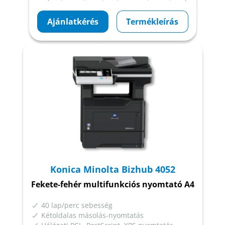
Ajánlatkérés
Termékleírás
Konica Minolta Bizhub 4052
Fekete-fehér multifunkciós nyomtató A4
40 lap/perc sebesség
Kétoldalas másolás-nyomtatás