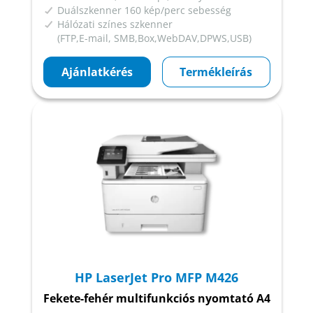
Duálszkenner 160 kép/perc sebesség
Hálózati színes szkenner
(FTP,E-mail, SMB,Box,WebDAV,DPWS,USB)
Ajánlatkérés
Termékleírás
HP LaserJet Pro MFP M426
Fekete-fehér multifunkciós nyomtató A4