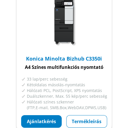
Konica Minolta Bizhub C3350i
A4 Színes multifunkciós nyomtató
33 lap/perc sebesség
Kétoldalas másolás-nyomtatás
Hálózati PCL, PostScript, XPS nyomtatás
Duálszkenner, Max. 55 kép/perc sebesség
Hálózati színes szkenner
(FTP,E-mail, SMB,Box,WebDAV,DPWS,USB)
Ajánlatkérés
Termékleírás