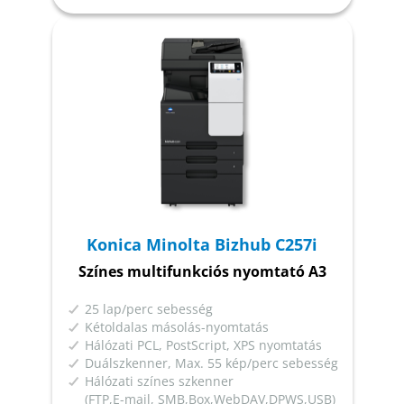
Konica Minolta Bizhub C257i
Színes multifunkciós nyomtató A3
25 lap/perc sebesség
Kétoldalas másolás-nyomtatás
Hálózati PCL, PostScript, XPS nyomtatás
Duálszkenner, Max. 55 kép/perc sebesség
Hálózati színes szkenner
(FTP,E-mail, SMB,Box,WebDAV,DPWS,USB)