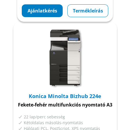
Ajánlatkérés
Termékleírás
Konica Minolta Bizhub 224e
Fekete-fehér multifunkciós nyomtató A3
22 lap/perc sebesség
Kétoldalas másolás-nyomtatás
Hálózati PCL, PostScript, XPS nyomtatás