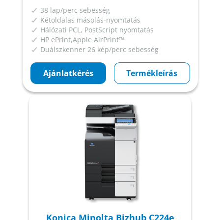
38 lap/perc sebesség
Kétoldalas másolás-nyomtatás
Hálózati PCL, PostScript nyomtatás
HP ePrint,Apple AirPrint™
Duálszkenner 26 kép/perc sebesség
Ajánlatkérés
Termékleírás
Konica Minolta Bizhub C224e