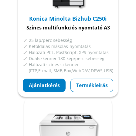
Konica Minolta Bizhub C250i
Színes multifunkciós nyomtató A3
25 lap/perc sebesség
Kétoldalas másolás-nyomtatás
Hálózati PCL, PostScript, XPS nyomtatás
Duálszkenner 180 kép/perc sebesség
Hálózati színes szkenner
(FTP,E-mail, SMB,Box,WebDAV,DPWS,USB)
Ajánlatkérés
Termékleírás