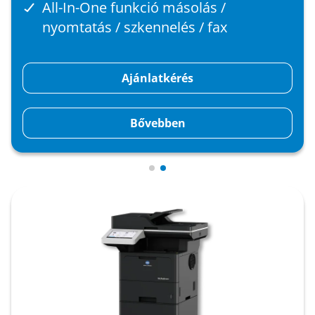
All-In-One funkció másolás /
nyomtatás / szkennelés / fax
Ajánlatkérés
Bővebben