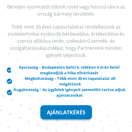
Béreljen nyomtatót tőlünk rövid vagy hosszú távra az
ország bármely területén.
Több mint 30 éves tapasztalattal rendelkezünk az
irodatechnikai eszközök bérbeadása, értékesítése és
szerviz ellátása terén, széleskörű termék- és
szolgáltatásválasztékkal, hogy Partnereink minden
igényét teljesítsük.
Gyorsaság – Budapesten belül 4, vidéken 6 órán belül
megkezdjük a hiba elhárítását
Megbízhatóság – Több mint 30 év tapasztalat áll
mögöttünk
Rugalmasság – Az ügyfelek igényeit szemelőtt tartva adjuk
ajánlatainkat
AJÁNLATKÉRÉS