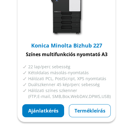
Konica Minolta Bizhub 227
Színes multifunkciós nyomtató A3
22 lap/perc sebesség
Kétoldalas másolás-nyomtatás
Hálózati PCL, PostScript, XPS nyomtatás
Duálszkenner 45 kép/perc sebesség
Hálózati színes szkenner
(FTP,E-mail, SMB,Box,WebDAV,DPWS,USB)
Ajánlatkérés
Termékleírás