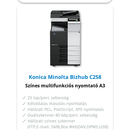
Konica Minolta Bizhub C258
Színes multifunkciós nyomtató A3
25 lap/perc sebesség
Kétoldalas másolás-nyomtatás
Hálózati PCL, PostScript, XPS nyomtatás
Duálszkenner 80 kép/perc sebesség
Hálózati színes szkenner
(FTP,E-mail, SMB,Box,WebDAV,DPWS,USB)