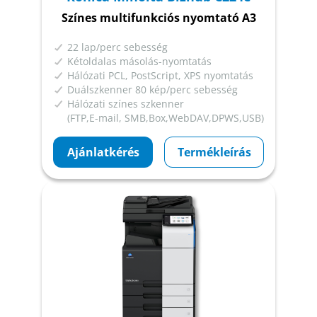
Színes multifunkciós nyomtató A3
22 lap/perc sebesség
Kétoldalas másolás-nyomtatás
Hálózati PCL, PostScript, XPS nyomtatás
Duálszkenner 80 kép/perc sebesség
Hálózati színes szkenner
(FTP,E-mail, SMB,Box,WebDAV,DPWS,USB)
Ajánlatkérés
Termékleírás