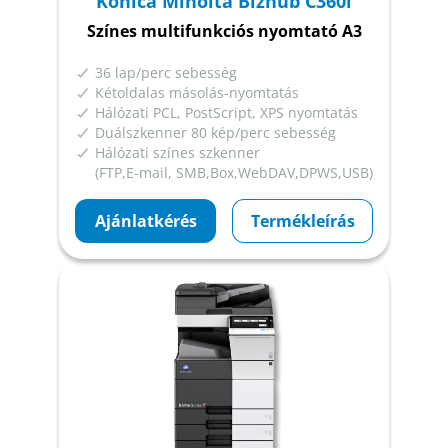
Konica Minolta Bizhub C360i
Színes multifunkciós nyomtató A3
36 lap/perc sebesség
Kétoldalas másolás-nyomtatás
Hálózati PCL, PostScript, XPS nyomtatás
Duálszkenner 80 kép/perc sebesség
Hálózati színes szkenner
(FTP,E-mail, SMB,Box,WebDAV,DPWS,USB)
Ajánlatkérés
Termékleírás